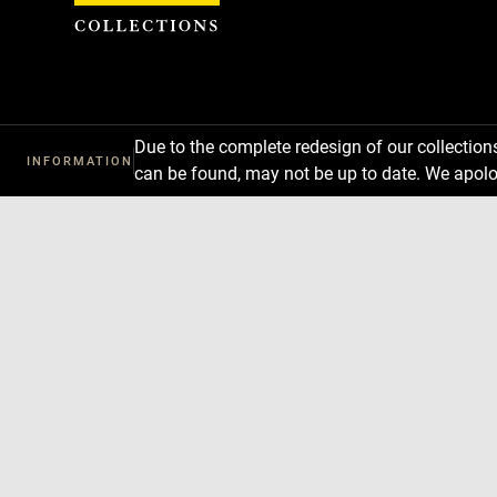
Cookies management panel
Due to the complete redesign of our collectio
INFORMATION
can be found, may not be up to date. We apolo
Download
Next
Previous