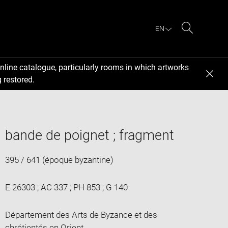
EN
Search
nline catalogue, particularly rooms in which artworks
 restored.
bande de poignet ; fragment
395 / 641 (époque byzantine)
E 26303 ; AC 337 ; PH 853 ; G 140
Département des Arts de Byzance et des
chrétientés en Orient