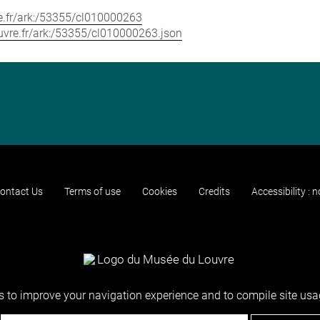
vre.fr/ark:/53355/cl010000263
louvre.fr/ark:/53355/cl010000263.json
ontact Us
Terms of use
Cookies
Credits
Accessibility : 
 to improve your navigation experience and to compile site usag