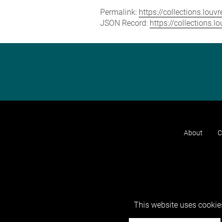
Permalink:
https://collections.lou
JSON Record:
https://collections.
About
C
This website uses cookies