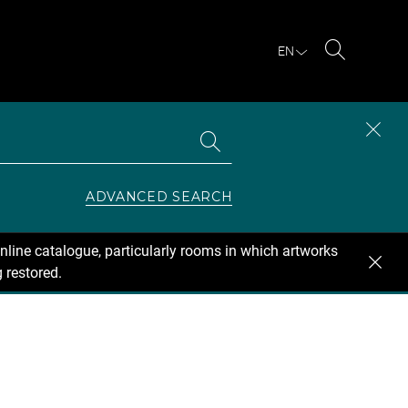
EN
Search
Search
CLOS
the
collections
SEAR
ZONE
ADVANCED SEARCH
nline catalogue, particularly rooms in which artworks
 restored.