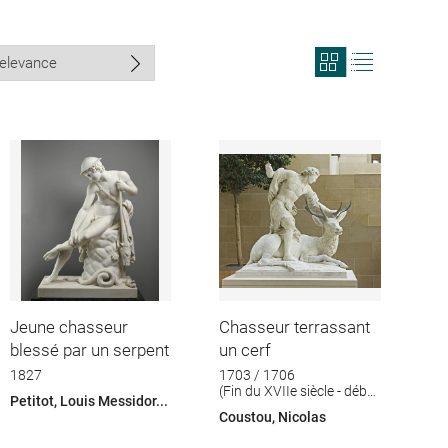
View
View
search
search
results
results
in
as
grid
list
format
Jeune chasseur
Chasseur terrassant
blessé par un serpent
un cerf
1827
1703 / 1706
(Fin du XVIIe siècle - début
Petitot, Louis Messidor...
du XVIIIe siècle)
Coustou, Nicolas