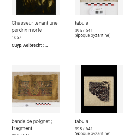
Chasseur tenant une
tabula
perdrix morte
395 / 641
(époque byzantine)
1657
Cuyp, Aelbrecht ; ...
bande de poignet ;
tabula
fragment
395 / 641
(époque byzantine)