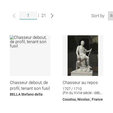
|
21
Sort by
Chasseur debout, de
Chasseur au repos
profil, tenant son fusil
1707 / 1710
(Fin du XVIIe siècle - début
BELLA Stefano della
du XVIIIe siècle)
Coustou, Nicolas ; France