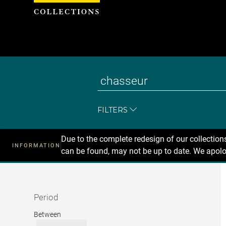
Cookies management panel
FILTERS
Due to the complete redesign of our collectio
INFORMATION
can be found, may not be up to date. We apolo
Recherche
dans
les
collections
Period
Period
Between