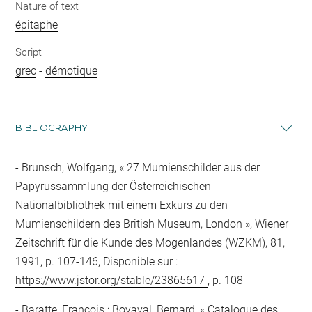
Nature of text
épitaphe
Script
grec
-
démotique
BIBLIOGRAPHY
Brunsch, Wolfgang, « 27 Mumienschilder aus der
Papyrussammlung der Österreichischen
Nationalbibliothek mit einem Exkurs zu den
Mumienschildern des British Museum, London », Wiener
Zeitschrift für die Kunde des Mogenlandes (WZKM), 81,
1991, p. 107-146, Disponible sur :
https://www.jstor.org/stable/23865617
, p. 108
Baratte, François ; Boyaval, Bernard, « Catalogue des