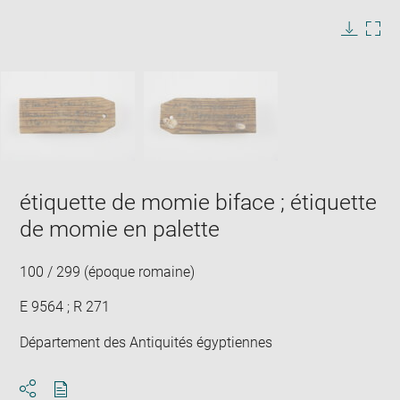
image
in
Image
Downlo
Enla
new
caption:
image
ima
window
SKIP IMAGE CAROUSEL
in
new
win
étiquette de momie biface ; étiquette
de momie en palette
100 / 299 (époque romaine)
E 9564 ; R 271
Département des Antiquités égyptiennes