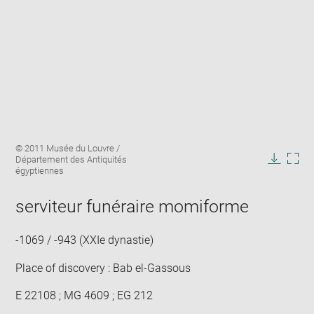
Enlarge
Image
© 2011 Musée du Louvre /
image
caption:
Département des Antiquités
in
Downlo
Enla
égyptiennes
new
image
ima
window
in
serviteur funéraire momiforme
new
win
-1069 / -943 (XXIe dynastie)
Place of discovery : Bab el-Gassous
E 22108 ; MG 4609 ; EG 212