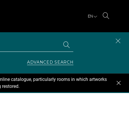
EN
Search
Search
CLOS
the
collections
SEAR
ZONE
ADVANCED SEARCH
nline catalogue, particularly rooms in which artworks
 restored.