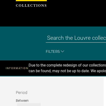
Cookies management panel
FILTERS
Due to the complete redesign of our collectio
INFORMATION
can be found, may not be up to date. We apolo
Recherche
dans
les
collections
Period
Period
Between