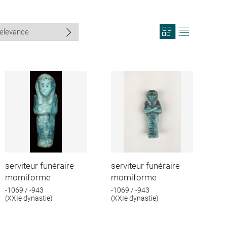
View
View
search
search
results
results
in
as
grid
list
format
serviteur funéraire
serviteur funéraire
momiforme
momiforme
-1069 / -943
-1069 / -943
(XXIe dynastie)
(XXIe dynastie)