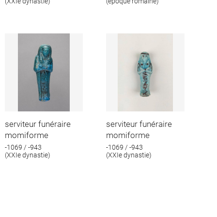
(XXIe dynastie)
(époque romaine)
serviteur funéraire
serviteur funéraire
momiforme
momiforme
-1069 / -943
-1069 / -943
(XXIe dynastie)
(XXIe dynastie)