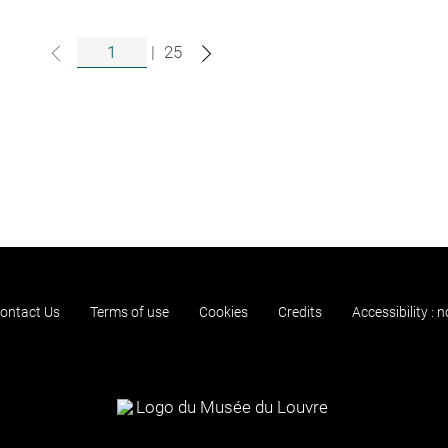
|
25
ontact Us
Terms of use
Cookies
Credits
Accessibility : 