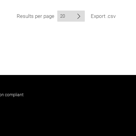
Results per page
Export .csv
non compliant