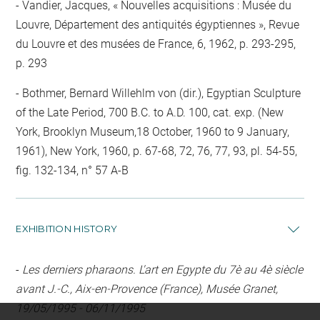
Vandier, Jacques, « Nouvelles acquisitions : Musée du
Louvre, Département des antiquités égyptiennes », Revue
du Louvre et des musées de France, 6, 1962, p. 293-295,
p. 293
Bothmer, Bernard Willehlm von (dir.), Egyptian Sculpture
of the Late Period, 700 B.C. to A.D. 100, cat. exp. (New
York, Brooklyn Museum,18 October, 1960 to 9 January,
1961), New York, 1960, p. 67-68, 72, 76, 77, 93, pl. 54-55,
fig. 132-134, n° 57 A-B
EXHIBITION HISTORY
-
Les derniers pharaons. L'art en Egypte du 7è au 4è siècle
avant J.-C., Aix-en-Provence (France), Musée Granet,
19/05/1995 - 06/11/1995