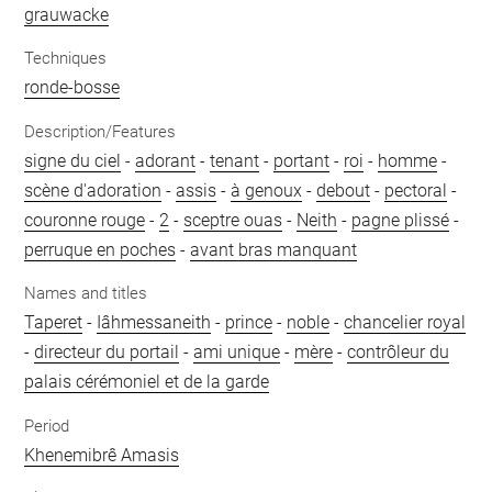
grauwacke
Techniques
ronde-bosse
Description/Features
signe du ciel
-
adorant
-
tenant
-
portant
-
roi
-
homme
-
scène d'adoration
-
assis
-
à genoux
-
debout
-
pectoral
-
couronne rouge
-
2
-
sceptre ouas
-
Neith
-
pagne plissé
-
perruque en poches
-
avant bras manquant
Names and titles
Taperet
-
Iâhmessaneith
-
prince
-
noble
-
chancelier royal
-
directeur du portail
-
ami unique
-
mère
-
contrôleur du
palais cérémoniel et de la garde
Period
Khenemibrê Amasis