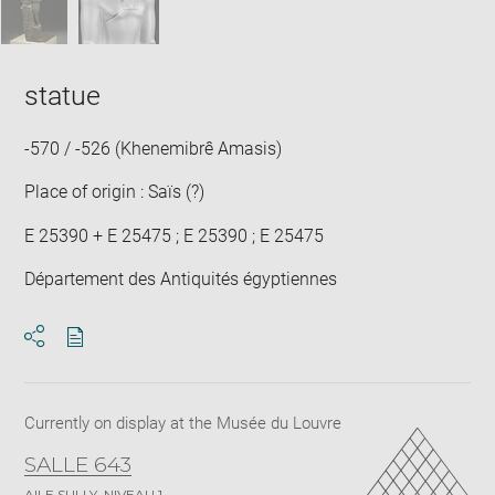
statue
-570 / -526 (Khenemibrê Amasis)
Place of origin : Saïs (?)
E 25390 + E 25475 ; E 25390 ; E 25475
Département des Antiquités égyptiennes
Download
Share
pdf
Currently on display at the Musée du Louvre
SALLE 643
AILE SULLY, NIVEAU 1