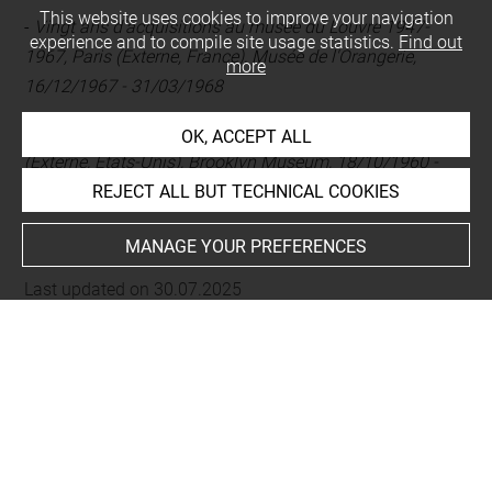
This website uses cookies to improve your navigation
-
Vingt ans d'acquisitions au musée du Louvre 1947-
experience and to compile site usage statistics.
Find out
1967, Paris (Externe, France), Musée de l'Orangerie,
more
16/12/1967 - 31/03/1968
-
Egyptian Sculpture of the Late Period, New York
OK, ACCEPT ALL
(Externe, Etats-Unis), Brooklyn Museum, 18/10/1960 -
09/01/1961
REJECT ALL BUT TECHNICAL COOKIES
MANAGE YOUR PREFERENCES
Last updated on 30.07.2025
The contents of this entry do not necessarily take
account of the latest data.
Permalink:
https://collections.louvre.fr/ark:/53355/cl0100
04067
JSON Record:
https://collections.louvre.fr/ark:/53355/cl0
10004067.json