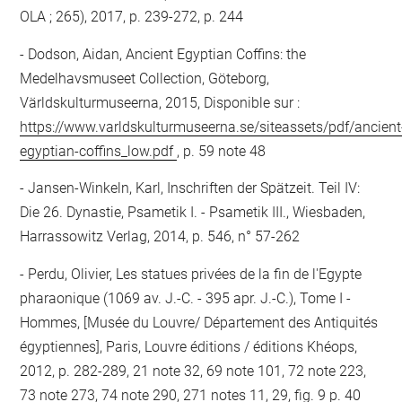
OLA ; 265), 2017, p. 239-272, p. 244
Dodson, Aidan, Ancient Egyptian Coffins: the
Medelhavsmuseet Collection, Göteborg,
Världskulturmuseerna, 2015, Disponible sur :
https://www.varldskulturmuseerna.se/siteassets/pdf/ancient
egyptian-coffins_low.pdf
, p. 59 note 48
Jansen-Winkeln, Karl, Inschriften der Spätzeit. Teil IV:
Die 26. Dynastie, Psametik I. - Psametik III., Wiesbaden,
Harrassowitz Verlag, 2014, p. 546, n° 57-262
Perdu, Olivier, Les statues privées de la fin de l'Egypte
pharaonique (1069 av. J.-C. - 395 apr. J.-C.), Tome I -
Hommes, [Musée du Louvre/ Département des Antiquités
égyptiennes], Paris, Louvre éditions / éditions Khéops,
2012, p. 282-289, 21 note 32, 69 note 101, 72 note 223,
73 note 273, 74 note 290, 271 notes 11, 29, fig. 9 p. 40