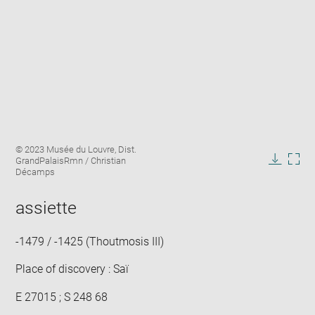
Enlarge
Image
© 2023 Musée du Louvre, Dist.
image
caption:
GrandPalaisRmn / Christian
in
Downlo
Enla
Décamps
new
image
ima
window
in
assiette
new
win
-1479 / -1425 (Thoutmosis III)
Place of discovery : Saï
E 27015 ; S 248 68