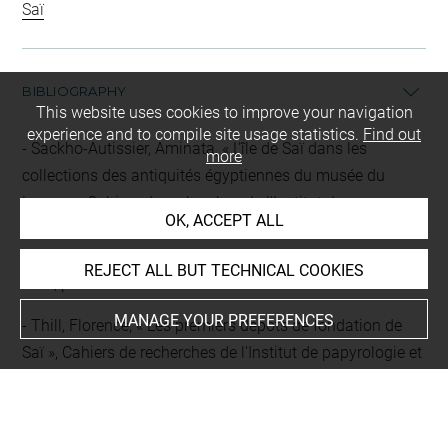
Saï
BIBLIOGRAPHY
This website uses cookies to improve your navigation
experience and to compile site usage statistics.
Find out
Sackho-Autissier, Aminata, « L'île de Saï dans les
more
collections des antiquités égyptiennes du musée du
Louvre », Cahiers de recherches de l'Institut de
OK, ACCEPT ALL
papyrologie et d'égyptologie de Lille (CRIPEL), 29, Fouilles
sur l'île de Saï (Soudan) 2005-2010, 2012, p. 201-212, fig.
REJECT ALL BUT TECHNICAL COOKIES
1-14, p. 202-203
MANAGE YOUR PREFERENCES
Thill, Florence, « Les premiers dépôts de fondation de
Saï », Cahiers de recherches de l'Institut de papyrologie et
d'égyptologie de Lille (CRIPEL), 17/2, Fouilles sur l'île de
Saï (Soudan) 2005-2010, 1997, p. 105-117, Disponible
sur : <halshs-00149375>, p. 107-108