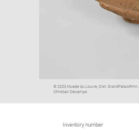
Image
© 2023 Musée du Louvre, Dist. GrandPalaisRmn 
caption:
Christian Décamps
Inventory number