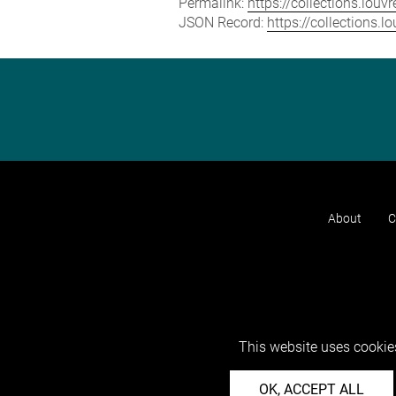
Permalink:
https://collections.lou
JSON Record:
https://collections.
About
C
This website uses cookies
OK, ACCEPT ALL