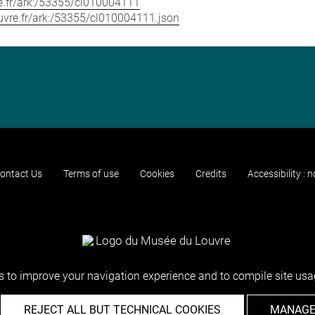
vre.fr/ark:/53355/cl010004111
louvre.fr/ark:/53355/cl010004111.json
ontact Us
Terms of use
Cookies
Credits
Accessibility : 
 to improve your navigation experience and to compile site usag
REJECT ALL BUT TECHNICAL COOKIES
MANAGE