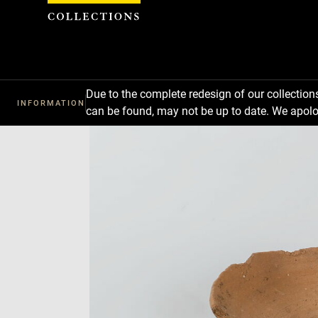
Cookies management panel
Due to the complete redesign of our collectio
INFORMATION
can be found, may not be up to date. We apolo
Download
Next
Previous