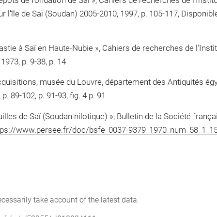
épôts de fondation de Saï », Cahiers de recherches de l'Instit
sur l'île de Saï (Soudan) 2005-2010, 1997, p. 105-117, Disponib
astie à Saï en Haute-Nubie », Cahiers de recherches de l'Insti
1973, p. 9-38, p. 14
cquisitions, musée du Louvre, département des Antiquités ég
. 89-102, p. 91-93, fig. 4 p. 91
illes de Saï (Soudan nilotique) », Bulletin de la Société frança
tps://www.persee.fr/doc/bsfe_0037-9379_1970_num_58_1_1
cessarily take account of the latest data.