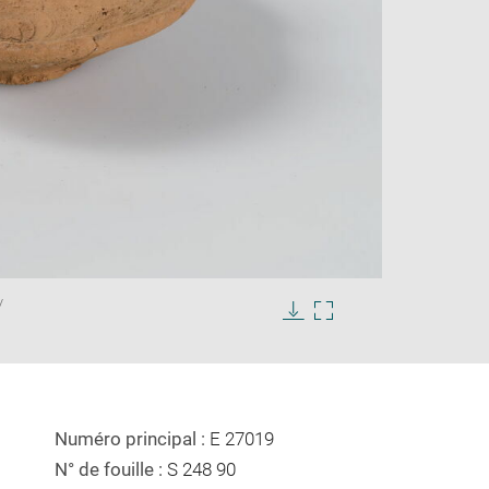
Enlarge
/
image
in
Download
Enlarge
new
image
image
window
in
new
window
Numéro principal :
E 27019
N° de fouille :
S 248 90