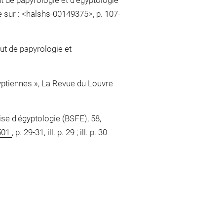
ut de papyrologie et d'égyptologie
le sur : <halshs-00149375>, p. 107-
tut de papyrologie et
yptiennes », La Revue du Louvre
ise d'égyptologie (BSFE), 58,
501
, p. 29-31, ill. p. 29 ; ill. p. 30