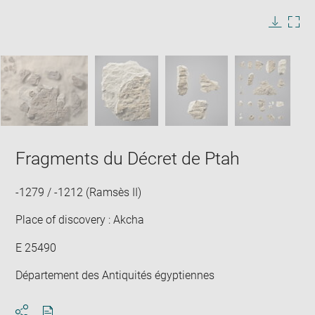
image
in
Image
Downlo
Enla
new
caption:
image
ima
window
SKIP IMAGE CAROUSEL
in
new
win
Fragments du Décret de Ptah
-1279 / -1212 (Ramsès II)
Place of discovery : Akcha
E 25490
Département des Antiquités égyptiennes