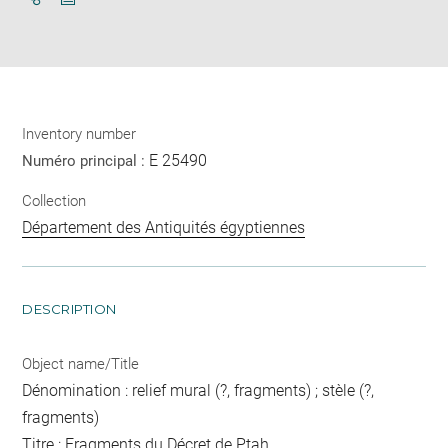
Download
Share
pdf
Inventory number
E 25490
Numéro principal :
Collection
Département des Antiquités égyptiennes
DESCRIPTION
Object name/Title
Dénomination : relief mural (?, fragments) ; stèle (?,
fragments)
Titre : Fragments du Décret de Ptah