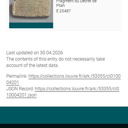
Fragment du Décret de
Ptah
E 25487
Last updated on 30.04.2026
The contents of this entry do not necessarily take
account of the latest data.
Permalink:
https://collections.louvre.fr/ark:/53355/cl0100
04201
JSON Record:
https://collections.louvre.fr/ark:/53355/cl0
10004201.json