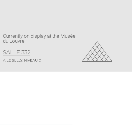
Currently on display at the Musée
du Louvre
SALLE 332
AILE SULLY, NIVEAU 0