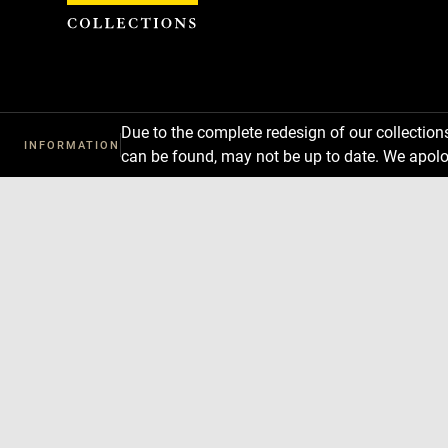
Cookies management panel
Due to the complete redesign of our collectio
INFORMATION
can be found, may not be up to date. We apolo
Download
Next
Previous