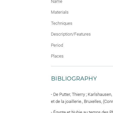
Name
Materials
Techniques
Description/Features
Period
Places
BIBLIOGRAPHY
De Putter, Thierry ; Karlshausen,
et de la joaillerie., Bruxelles, (C
Égypte et Nubie au temps des Ph