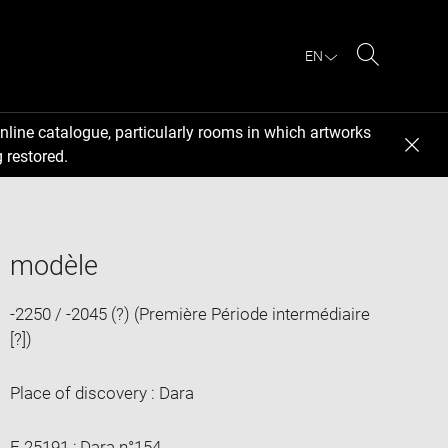
EN
Search
nline catalogue, particularly rooms in which artworks
 restored.
modèle
-2250 / -2045 (?) (Première Période intermédiaire
[?])
Place of discovery : Dara
E 25191 ; Dara n°154