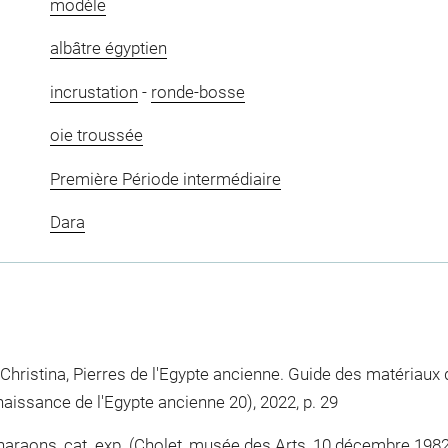
modèle
albâtre égyptien
incrustation
-
ronde-bosse
oie troussée
Première Période intermédiaire
Dara
 Christina, Pierres de l'Egypte ancienne. Guide des matériaux d
onnaissance de l'Egypte ancienne 20), 2022, p. 29
araons, cat. exp. (Cholet, musée des Arts, 10 décembre 1982