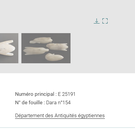
ge
e
Download
Enlarge
image
image
ow
in
new
window
Numéro principal :
E 25191
N° de fouille :
Dara n°154
Département des Antiquités égyptiennes