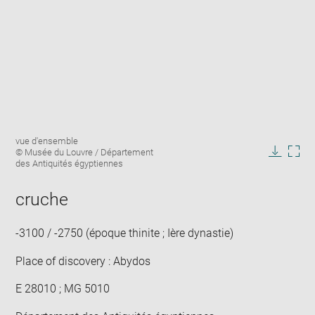
Enlarge
Image
vue d'ensemble
image
caption:
© Musée du Louvre / Département
in
Downlo
Enla
des Antiquités égyptiennes
new
image
ima
window
in
cruche
new
win
-3100 / -2750 (époque thinite ; Ière dynastie)
Place of discovery : Abydos
E 28010 ; MG 5010