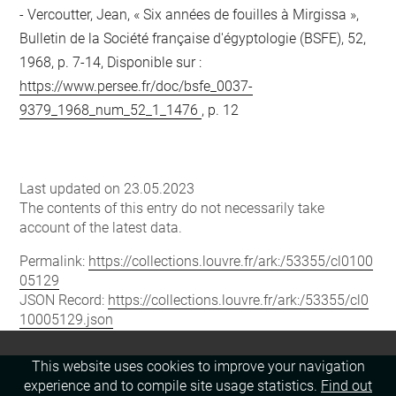
Vercoutter, Jean, « Six années de fouilles à Mirgissa »,
Bulletin de la Société française d'égyptologie (BSFE), 52,
1968, p. 7-14, Disponible sur :
https://www.persee.fr/doc/bsfe_0037-
9379_1968_num_52_1_1476
, p. 12
Last updated on 23.05.2023
The contents of this entry do not necessarily take
account of the latest data.
Permalink:
https://collections.louvre.fr/ark:/53355/cl0100
05129
JSON Record:
https://collections.louvre.fr/ark:/53355/cl0
10005129.json
This website uses cookies to improve your navigation
experience and to compile site usage statistics.
Find out