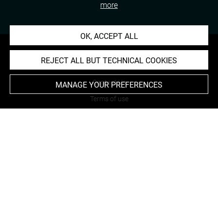
more
OK, ACCEPT ALL
REJECT ALL BUT TECHNICAL COOKIES
About
Contact Us
MANAGE YOUR PREFERENCES
Terms of use
Cookies
Credits
Accessibility : non compliant