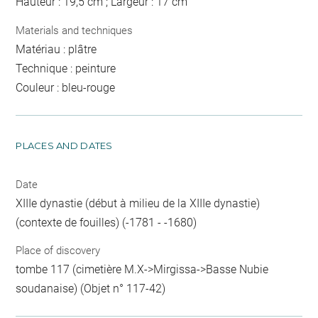
Hauteur : 19,5 cm ; Largeur : 17 cm
Materials and techniques
Matériau : plâtre
Technique : peinture
Couleur : bleu-rouge
PLACES AND DATES
Date
XIIIe dynastie (début à milieu de la XIIIe dynastie)
(contexte de fouilles) (-1781 - -1680)
Place of discovery
tombe 117 (cimetière M.X->Mirgissa->Basse Nubie
soudanaise) (Objet n° 117-42)