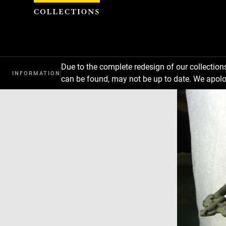
Cookies management panel
Due to the complete redesign of our collectio
INFORMATION
can be found, may not be up to date. We apolo
Download
Next
Previous