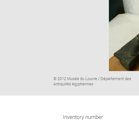
Image
© 2012 Musée du Louvre / Département des
caption:
Antiquités égyptiennes
Inventory number