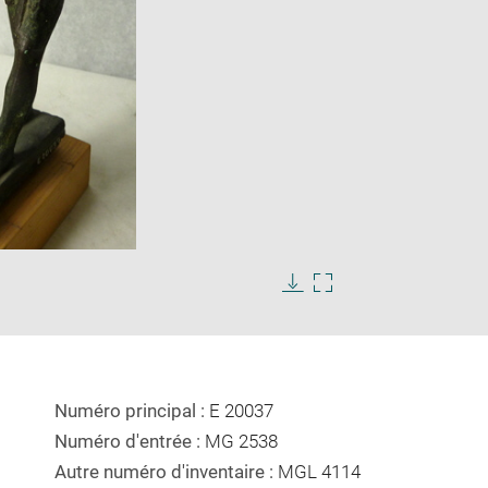
Enlarge
image
in
Download
Enlarge
new
image
image
window
in
new
window
Numéro principal :
E 20037
Numéro d'entrée :
MG 2538
Autre numéro d'inventaire :
MGL 4114