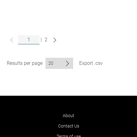
|
2
Results per page
Export .csv
About
Contact Us
Terms of use