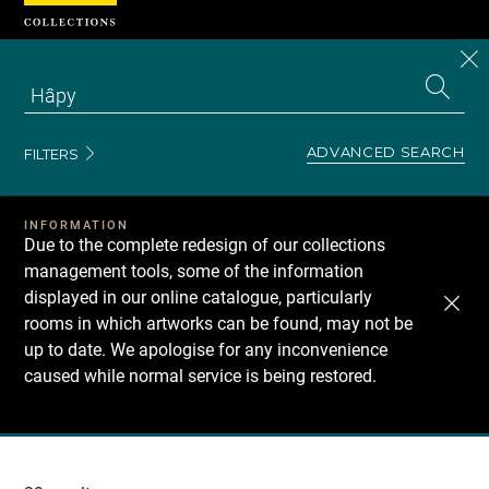
Cookies management panel
CL
Search
the
EN
S
collecti
Z
Se
ADVANCED SEARCH
FILTERS
INFORMATION
Due to the complete redesign of our collections
management tools, some of the information
displayed in our online catalogue, particularly
rooms in which artworks can be found, may not be
up to date. We apologise for any inconvenience
caused while normal service is being restored.
Recherche
dans
les