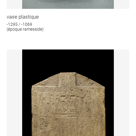
vase plastique
-1295 / -1069
(époque ramesside)