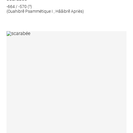
-664 / -570 (?)
(Ouahibrê Psammétique I ; Hââibrê Apriès)