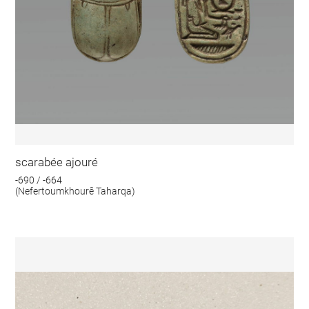
scarabée ajouré
-690 / -664
(Nefertoumkhourê Taharqa)