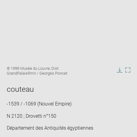
Enlarge
Image
© 1999 Musée du Louvre, Dist.
image
caption:
GrandPalaisRmn / Georges Poncet
in
Downlo
Enla
new
image
ima
window
couteau
in
new
win
-1539 / -1069 (Nouvel Empire)
N 2120 ; Drovetti n°150
Département des Antiquités égyptiennes