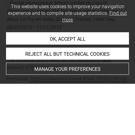
-
Égypte pharaonique: trésors cachés du Louvre.
This website uses cookies to improve your navigation
Pèlerinage au temps des Egyptiens: rendre visite aux
experience and to compile site usage statistics.
Find out
dieux, Le Puy-en-Velay (Externe, France), Hôtel Dieu,
more
06/07/2013 - 11/11/2013
OK, ACCEPT ALL
Last updated on 18.03.2026
REJECT ALL BUT TECHNICAL COOKIES
The contents of this entry do not necessarily take
account of the latest data.
MANAGE YOUR PREFERENCES
Permalink:
https://collections.louvre.fr/ark:/53355/cl0100
06339
JSON Record:
https://collections.louvre.fr/ark:/53355/cl0
10006339.json