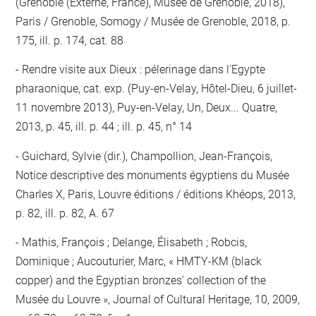
(Grenoble (Externe, France), Musée de Grenoble, 2018),
Paris / Grenoble, Somogy / Musée de Grenoble, 2018, p.
175, ill. p. 174, cat. 88
Rendre visite aux Dieux : pélerinage dans l'Egypte
pharaonique, cat. exp. (Puy-en-Velay, Hôtel-Dieu, 6 juillet-
11 novembre 2013), Puy-en-Velay, Un, Deux... Quatre,
2013, p. 45, ill. p. 44 ; ill. p. 45, n° 14
Guichard, Sylvie (dir.), Champollion, Jean-François,
Notice descriptive des monuments égyptiens du Musée
Charles X, Paris, Louvre éditions / éditions Khéops, 2013,
p. 82, ill. p. 82, A. 67
Mathis, François ; Delange, Élisabeth ; Robcis,
Dominique ; Aucouturier, Marc, « HMTY-KM (black
copper) and the Egyptian bronzes' collection of the
Musée du Louvre », Journal of Cultural Heritage, 10, 2009,