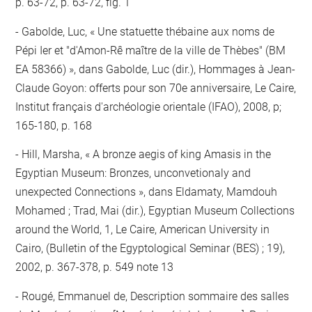
p. 63-72, p. 63-72, fig. 1
Gabolde, Luc, « Une statuette thébaine aux noms de
Pépi Ier et "d'Amon-Rê maître de la ville de Thèbes" (BM
EA 58366) », dans Gabolde, Luc (dir.), Hommages à Jean-
Claude Goyon: offerts pour son 70e anniversaire, Le Caire,
Institut français d'archéologie orientale (IFAO), 2008, p;
165-180, p. 168
Hill, Marsha, « A bronze aegis of king Amasis in the
Egyptian Museum: Bronzes, unconvetionaly and
unexpected Connections », dans Eldamaty, Mamdouh
Mohamed ; Trad, Mai (dir.), Egyptian Museum Collections
around the World, 1, Le Caire, American University in
Cairo, (Bulletin of the Egyptological Seminar (BES) ; 19),
2002, p. 367-378, p. 549 note 13
Rougé, Emmanuel de, Description sommaire des salles