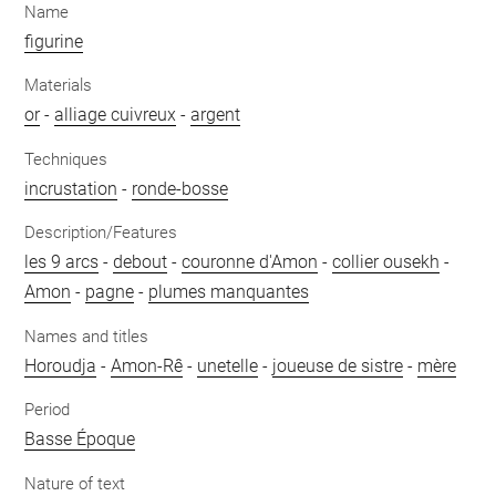
Name
figurine
Materials
or
-
alliage cuivreux
-
argent
Techniques
incrustation
-
ronde-bosse
Description/Features
les 9 arcs
-
debout
-
couronne d'Amon
-
collier ousekh
-
Amon
-
pagne
-
plumes manquantes
Names and titles
Horoudja
-
Amon-Rê
-
unetelle
-
joueuse de sistre
-
mère
Period
Basse Époque
Nature of text