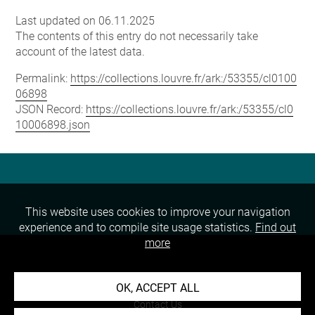
Last updated on 06.11.2025
The contents of this entry do not necessarily take
account of the latest data.
Permalink:
https://collections.louvre.fr/ark:/53355/cl0100
06898
JSON Record:
https://collections.louvre.fr/ark:/53355/cl0
10006898.json
This website uses cookies to improve your navigation
experience and to compile site usage statistics.
Find out
more
About
OK, ACCEPT ALL
Contact Us