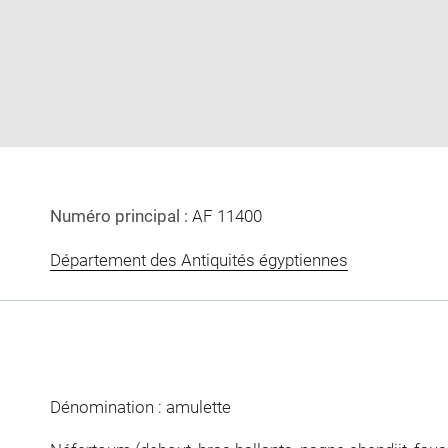
image
image
in
new
window
Numéro principal :
AF 11400
Département des Antiquités égyptiennes
Dénomination : amulette