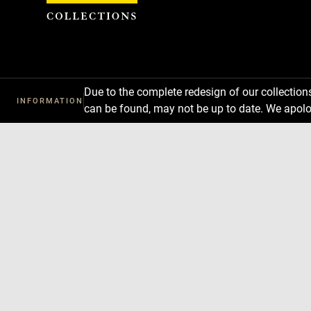
Cookies management panel
Due to the complete redesign of our collectio
INFORMATION
can be found, may not be up to date. We apolo
Download
Next
Previous