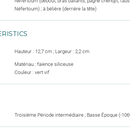
Néfertoum (debout, bras ballants, pagne chendjit, fau
Néfertoum) ; à bélière (derrière la tête)
RISTICS
Hauteur : 12,7 cm ; Largeur : 2,2 cm
Matériau : faïence siliceuse
Couleur : vert vif
Troisième Période intermédiaire ; Basse Époque (-1069