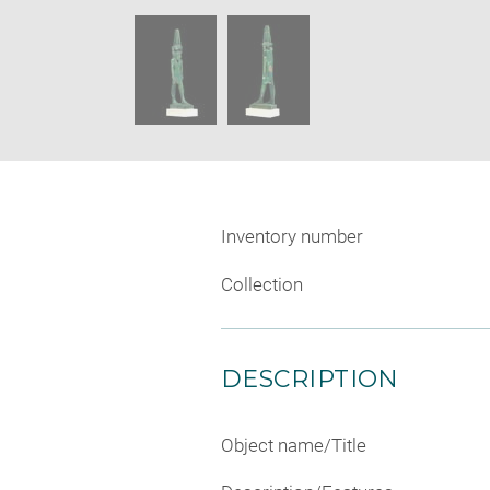
new
SKIP IMAGE CAROUSEL
window
Inventory number
Collection
DESCRIPTION
Object name/Title