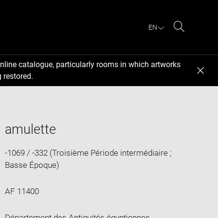
EN
Search
nline catalogue, particularly rooms in which artworks
 restored.
amulette
-1069 / -332 (Troisième Période intermédiaire ;
Basse Époque)
AF 11400
Département des Antiquités égyptiennes