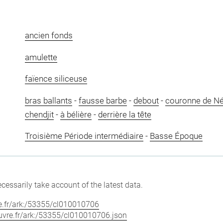
ancien fonds
amulette
faïence siliceuse
bras ballants
-
fausse barbe
-
debout
-
couronne de N
chendjit
-
à bélière
-
derrière la tête
Troisième Période intermédiaire
-
Basse Époque
cessarily take account of the latest data.
vre.fr/ark:/53355/cl010010706
louvre.fr/ark:/53355/cl010010706.json