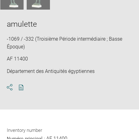
amulette
-1069 / -332 (Troisième Période intermédiaire ; Basse
Époque)
AF 11400
Département des Antiquités égyptiennes
Download
Share
pdf
Inventory number
AF 11400
Numéro principal :