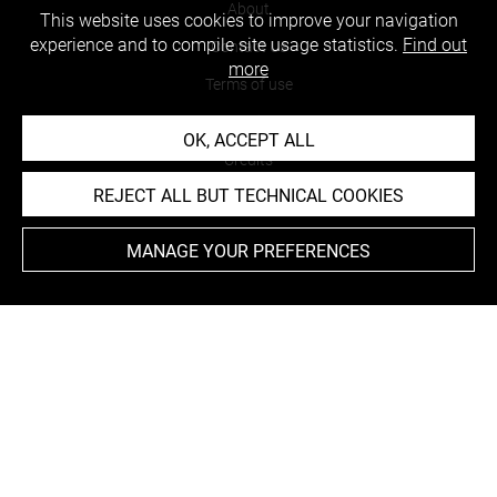
About
This website uses cookies to improve your navigation
experience and to compile site usage statistics.
Find out
Contact Us
more
Terms of use
Cookies
OK, ACCEPT ALL
Credits
REJECT ALL BUT TECHNICAL COOKIES
Accessibility : non compliant
MANAGE YOUR PREFERENCES