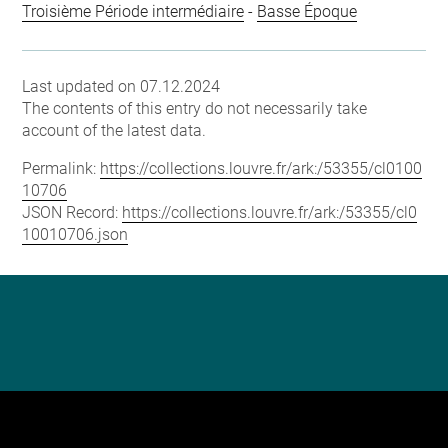
Troisième Période intermédiaire
-
Basse Époque
Last updated on 07.12.2024
The contents of this entry do not necessarily take
account of the latest data.
Permalink:
https://collections.louvre.fr/ark:/53355/cl0100
10706
JSON Record:
https://collections.louvre.fr/ark:/53355/cl0
10010706.json