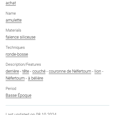
achat
Name
amulette
Materials
faïence siliceuse
Techniques
ronde-bosse
Description/Features
derrière
-
tête
-
couché
-
couronne de Néfertoum
-
lion
-
Néfertoum
-
à bélière
Period
Basse Époque
Last updated on 08.10.2024