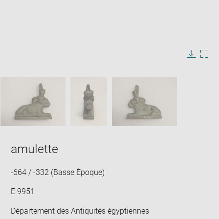
Enlarge
image
in
Image
Downlo
Enla
new
caption:
image
ima
window
SKIP IMAGE CAROUSEL
in
new
win
amulette
-664 / -332 (Basse Époque)
E 9951
Département des Antiquités égyptiennes