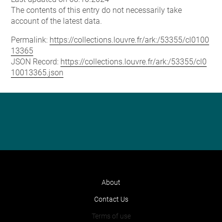
The contents of this entry do not necessarily take
account of the latest data.
Permalink:
https://collections.louvre.fr/ark:/53355/cl0100
13365
JSON Record:
https://collections.louvre.fr/ark:/53355/cl0
10013365.json
About
Contact Us
Terms of use