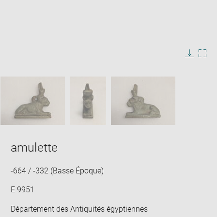
Enlarge
image
in
Image
Downlo
Enla
new
caption:
image
ima
window
SKIP IMAGE CAROUSEL
in
new
win
amulette
-664 / -332 (Basse Époque)
E 9951
Département des Antiquités égyptiennes