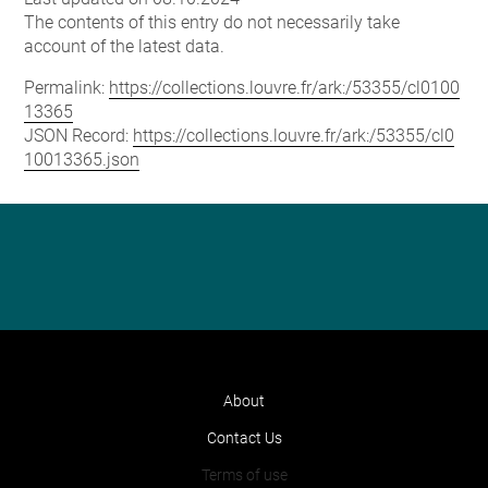
The contents of this entry do not necessarily take
account of the latest data.
Permalink:
https://collections.louvre.fr/ark:/53355/cl0100
13365
JSON Record:
https://collections.louvre.fr/ark:/53355/cl0
10013365.json
About
Contact Us
Terms of use