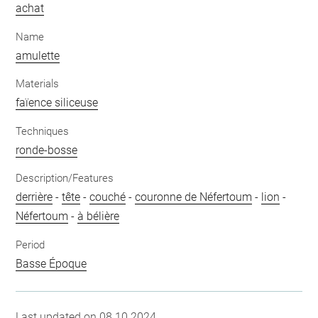
achat
Name
amulette
Materials
faïence siliceuse
Techniques
ronde-bosse
Description/Features
derrière
-
tête
-
couché
-
couronne de Néfertoum
-
lion
-
Néfertoum
-
à bélière
Period
Basse Époque
Last updated on 08.10.2024