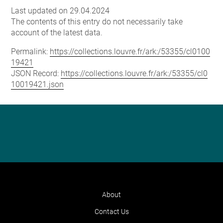
Last updated on 29.04.2024
The contents of this entry do not necessarily take
account of the latest data.
Permalink:
https://collections.louvre.fr/ark:/53355/cl0100
19421
JSON Record:
https://collections.louvre.fr/ark:/53355/cl0
10019421.json
About
Contact Us