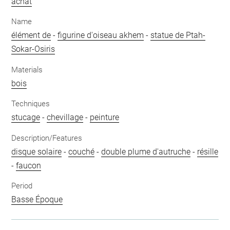
achat
Name
élément de
-
figurine d'oiseau akhem
-
statue de Ptah-
Sokar-Osiris
Materials
bois
Techniques
stucage
-
chevillage
-
peinture
Description/Features
disque solaire
-
couché
-
double plume d'autruche
-
résille
-
faucon
Period
Basse Époque