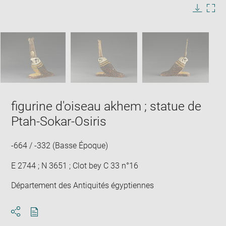
image
in
Image
Downlo
Enla
new
caption:
image
ima
window
SKIP IMAGE CAROUSEL
in
new
win
figurine d'oiseau akhem ; statue de
Ptah-Sokar-Osiris
-664 / -332 (Basse Époque)
E 2744 ; N 3651 ; Clot bey C 33 n°16
Département des Antiquités égyptiennes
Download
Share