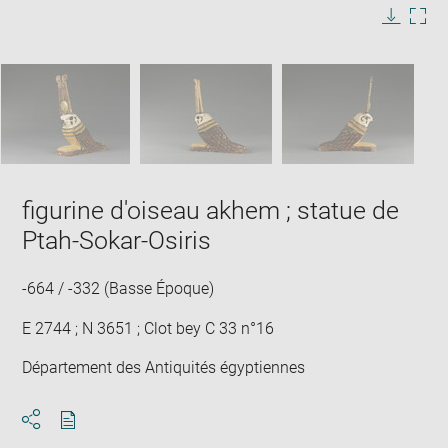
image
in
Image
Downlo
Enla
new
caption:
image
ima
window
SKIP IMAGE CAROUSEL
in
new
win
figurine d'oiseau akhem ; statue de
Ptah-Sokar-Osiris
-664 / -332 (Basse Époque)
E 2744 ; N 3651 ; Clot bey C 33 n°16
Département des Antiquités égyptiennes
Download
Share