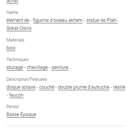
achat
Name
élément de
-
figurine d'oiseau akhem
-
statue de Ptah-
Sokar-Osiris
Materials
bois
Techniques
stucage
-
chevillage
-
peinture
Description/Features
disque solaire
-
couché
-
double plume d'autruche
-
résille
-
faucon
Period
Basse Époque