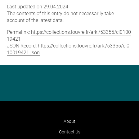
Last updated on 29.04.2024
The contents of this entry do not necessarily take
account of the latest data.
Permalink:
https://collections.louvre.fr/ark:/53355/cl0100
19421
JSON Record:
https://collections.louvre.fr/ark:/53355/cl0
10019421.json
About
Contact Us