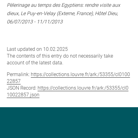
Pèlerinage au temps des Egyptiens: rendre visite aux
dieux, Le Puy-en-Velay (Externe, France), Hôtel Dieu,
06/07/2013 - 11/11/2013
Last updated on 10.02.2025
The contents of this entry do not necessarily take
account of the latest data.
Permalink:
https://collections.louvre.fr/ark:/53355/cl0100
22857
JSON Record:
https://collections.louvre.fr/ark:/53355/cl0
10022857.json