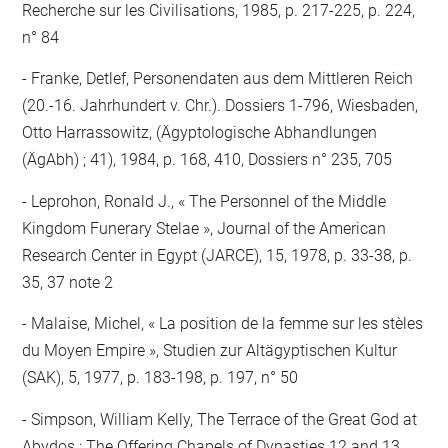
Recherche sur les Civilisations, 1985, p. 217-225, p. 224,
n° 84
Franke, Detlef, Personendaten aus dem Mittleren Reich
(20.-16. Jahrhundert v. Chr.). Dossiers 1-796, Wiesbaden,
Otto Harrassowitz, (Ägyptologische Abhandlungen
(ÄgAbh) ; 41), 1984, p. 168, 410, Dossiers n° 235, 705
Leprohon, Ronald J., « The Personnel of the Middle
Kingdom Funerary Stelae », Journal of the American
Research Center in Egypt (JARCE), 15, 1978, p. 33-38, p.
35, 37 note 2
Malaise, Michel, « La position de la femme sur les stèles
du Moyen Empire », Studien zur Altägyptischen Kultur
(SAK), 5, 1977, p. 183-198, p. 197, n° 50
Simpson, William Kelly, The Terrace of the Great God at
Abydos : The Offering Chapels of Dynasties 12 and 13,