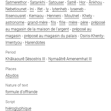
Satmerethor
-
Satankhi
-
Satouser
-
Satrê
-
Hor
-
Ânkhou
-
Nebetiounet
-
Ini
-
Ifet
-
Iy
-
Iytenheb
-
Iyseneb
-
Itisenousret
-
Kemaou
-
Henneni
-
Moutnet
-
Khety
-
astronome
-
grand-mère
-
fils
-
fille
-
mère
-
père
-
préposé
au magasin de la maison de l'argent
-
préposé au
magasin
-
préposé au magasin du palais
-
Osiris-Khenty-
Imentyou
-
Harendotes
Period
Khâkaourê Sésostris III
-
Nymaâtrê Amenemhat III
Places
Abydos
Nature of text
formule d'offrande
Script
hiéroglyphique