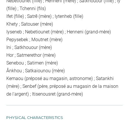
Nebetiounet (fille) ; Henneni (mère) ; Satkhouour (fille) ; Iy
(fille) ; Tchenni (fils)
Ifet (fille) ; Satrê (mère) ; Iytenheb (fille)
Khety ; Satouser (mère)
Iyseneb ; Nebetiounet (mère) ; Henneni (grand-mère)
Pepysebek ; Moutnet (mère)
Ini ; Satkhouour (mère)
Hor ; Satmerethor (mère)
Senebou ; Satimen (mère)
Ânkhou ; Satkaiounou (mère)
Kemaou (préposé au magasin, astronome) ; Satankhi
(mère) ; Senbef (père, préposé au magasin de la maison
de l'argent) ; Itisenousret (grand-mère)
PHYSICAL CHARACTERISTICS