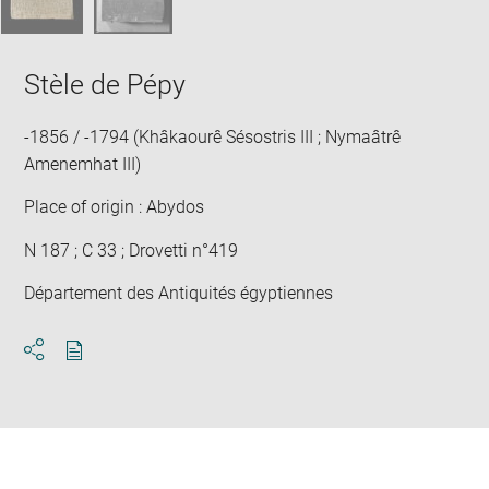
Stèle de Pépy
-1856 / -1794 (Khâkaourê Sésostris III ; Nymaâtrê
Amenemhat III)
Place of origin : Abydos
N 187 ; C 33 ; Drovetti n°419
Département des Antiquités égyptiennes
Download
Share
pdf