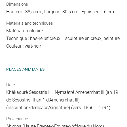
Dimensions
Hauteur : 38,5 cm ; Largeur : 30,5 cm ; Epaisseur : 6 cm
Materials and techniques
Matériau : calcaire
Technique : bas-relief creux = sculpture en creux, peinture
Couleur : vert-noir
PLACES AND DATES
Date
Khâkaourê Sésostris III ; Nymaâtrê Amenemhat III (an 19
de Sésostris III-an 1 d'Amenemhat III)
(inscription/dédicace/signature) (vers -1856 - -1794)
Provenance
Abydos (Haute Égypte->Égypte->Afrique du Nord)