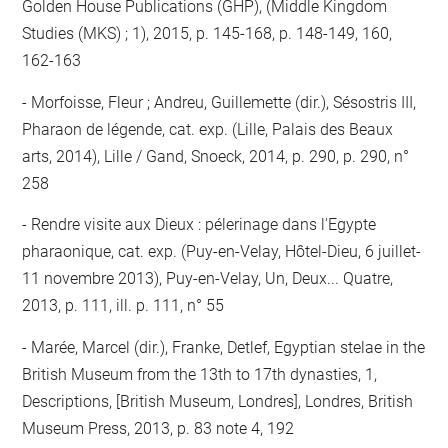
Golden House Publications (GHP), (Middle Kingdom
Studies (MKS) ; 1), 2015, p. 145-168, p. 148-149, 160,
162-163
Morfoisse, Fleur ; Andreu, Guillemette (dir.), Sésostris III,
Pharaon de légende, cat. exp. (Lille, Palais des Beaux
arts, 2014), Lille / Gand, Snoeck, 2014, p. 290, p. 290, n°
258
Rendre visite aux Dieux : pélerinage dans l'Egypte
pharaonique, cat. exp. (Puy-en-Velay, Hôtel-Dieu, 6 juillet-
11 novembre 2013), Puy-en-Velay, Un, Deux... Quatre,
2013, p. 111, ill. p. 111, n° 55
Marée, Marcel (dir.), Franke, Detlef, Egyptian stelae in the
British Museum from the 13th to 17th dynasties, 1,
Descriptions, [British Museum, Londres], Londres, British
Museum Press, 2013, p. 83 note 4, 192