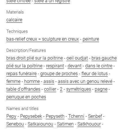
stèle cintrée
-
stèle à un registre
Materials
calcaire
Techniques
bas-relief creux = sculpture en creux
-
peinture
Description/Features
bras droit plié sur la poitrine
-
oeil oudjat
-
bras gauche
plié sur la poitrine
-
respirant
-
devant
-
dans le cintre
-
repas funéraire
-
groupe de proches
-
fleur de lotus
-
femme
-
homme
-
assis
-
assis avec un genou relevé
-
table d'offrandes
-
collier
-
2
-
symétriques
-
pagne
-
perruque en poches
Names and titles
Pepy
-
Pepysebek
-
Pepyseth
-
Tchenni
-
Senbef
-
Senebou
-
Satkaiounou
-
Satimen
-
Satkhouour
-