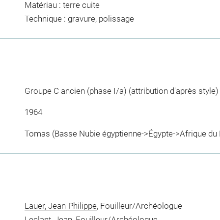
Matériau : terre cuite
Technique : gravure, polissage
Groupe C ancien (phase I/a) (attribution d'après style) 
1964
Tomas (Basse Nubie égyptienne->Égypte->Afrique du N
Lauer, Jean-Philippe
, Fouilleur/Archéologue
Leclant, Jean
, Fouilleur/Archéologue