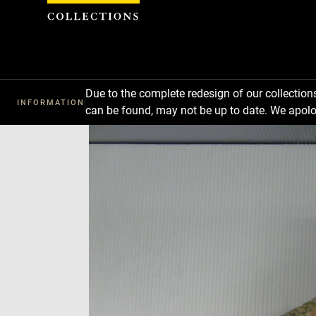
Cookies management panel
Due to the complete redesign of our collectio
INFORMATION
can be found, may not be up to date. We apolo
Download
Next
Previous