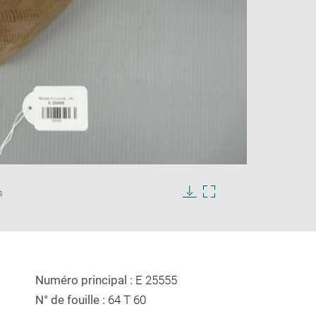
Enlarge
image
s
in
Download
Enlarge
new
image
image
window
in
new
window
Numéro principal :
E 25555
N° de fouille :
64 T 60