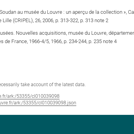
Soudan au musée du Louvre : un aperçu de la collection », Cah
 Lille (CRIPEL), 26, 2006, p. 313-322, p. 313 note 2
musées. Nouvelles acquisitions, musée du Louvre, département
 de France, 1966-4/5, 1966, p. 234-244, p. 235 note 4
cessarily take account of the latest data.
vre.fr/ark:/53355/cl010039098
louvre.fr/ark:/53355/cl010039098.json