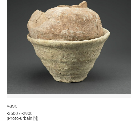
vase
-3500 / -2900
(Proto-urbain [?])