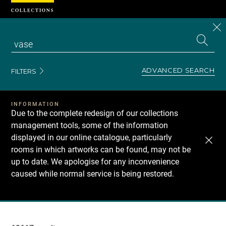
Cookies management panel
CL
Search
the
EN
S
collecti
Z
Se
ADVANCED SEARCH
FILTERS
INFORMATION
Due to the complete redesign of our collections
management tools, some of the information
displayed in our online catalogue, particularly
rooms in which artworks can be found, may not be
up to date. We apologise for any inconvenience
caused while normal service is being restored.
Recherche
dans
les