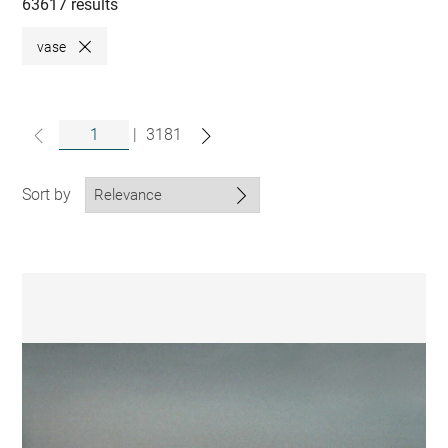
collections
63617 results
vase
Close
|
3181
Sort by