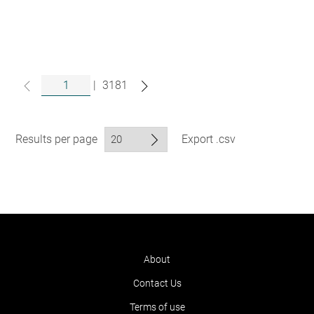
|
3181
Results per page
Export .csv
About
Contact Us
Terms of use