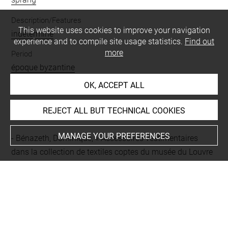
Description/Features
This website uses cookies to improve your navigation
indéterminé
experience and to compile site usage statistics.
Find out
more
Period
époque byzantine
OK, ACCEPT ALL
BIBLIOGRAPHY
REJECT ALL BUT TECHNICAL COOKIES
MANAGE YOUR PREFERENCES
Bénazeth, Dominique, « Accessoires vestimentaires
dans la collection de textiles coptes du musée du Louvre
», dans De Moor, Antoine ; Fluck, Cäcilia (dir.), Dress
accessories of the 1st millennium AD from Egypt, Tielt,
Lannoo, 2011, p. 12-33, p. 23 note 83
Linscheid, Petra, Frühbyzantinische textile