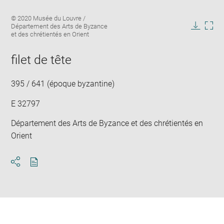
Enlarge
Image
© 2020 Musée du Louvre /
image
caption:
Département des Arts de Byzance
in
Downlo
Enla
et des chrétientés en Orient
new
image
ima
window
in
filet de tête
new
win
395 / 641 (époque byzantine)
E 32797
Département des Arts de Byzance et des chrétientés en
Orient
Download
Share
pdf