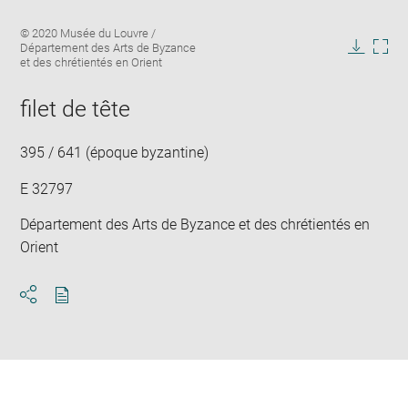
Enlarge
Image
© 2020 Musée du Louvre /
image
caption:
Département des Arts de Byzance
in
Downlo
Enla
et des chrétientés en Orient
new
image
ima
window
in
filet de tête
new
win
395 / 641 (époque byzantine)
E 32797
Département des Arts de Byzance et des chrétientés en
Orient
Download
Share
pdf