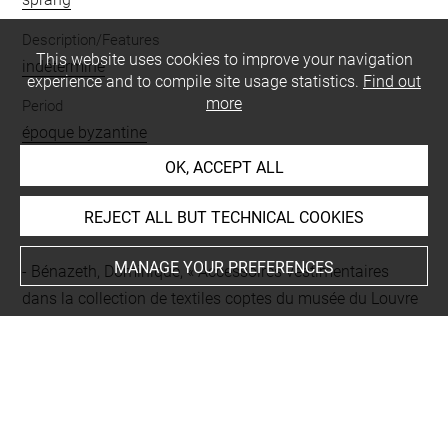
Description/Features
This website uses cookies to improve your navigation
indéterminé
experience and to compile site usage statistics.
Find out
more
Period
époque byzantine
OK, ACCEPT ALL
BIBLIOGRAPHY
REJECT ALL BUT TECHNICAL COOKIES
MANAGE YOUR PREFERENCES
Bénazeth, Dominique, « Accessoires vestimentaires
dans la collection de textiles coptes du musée du Louvre
», dans De Moor, Antoine ; Fluck, Cäcilia (dir.), Dress
accessories of the 1st millennium AD from Egypt, Tielt,
Lannoo, 2011, p. 12-33, p. 23 note 83
Linscheid, Petra, Frühbyzantinische textile