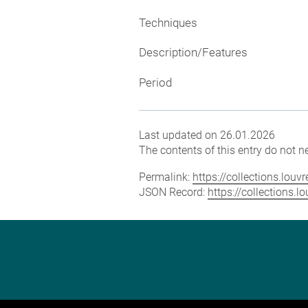
Techniques
Description/Features
Period
Last updated on 26.01.2026
The contents of this entry do not ne
Permalink:
https://collections.lou
JSON Record:
https://collections.