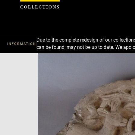
Cookies management panel
Due to the complete redesign of our collectio
INFORMATION
can be found, may not be up to date. We apolo
Download
Next
Previous