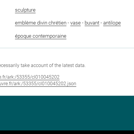
sculpture
emblème divin chrétien
-
vase
-
buvant
-
antilope
époque contemporaine
cessarily take account of the latest data.
vre.fr/ark:/53355/cl010045202
louvre.fr/ark:/53355/cl010045202.json