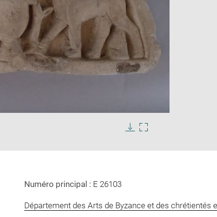
Enlarge
image
in
Download
Enlarge
new
image
image
window
in
new
window
Numéro principal :
E 26103
Département des Arts de Byzance et des chrétientés e