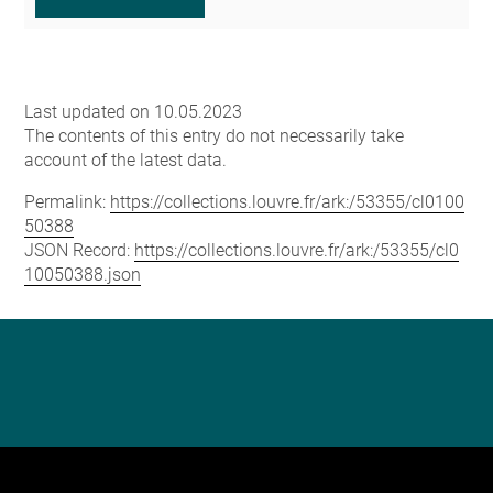
Last updated on 10.05.2023
The contents of this entry do not necessarily take
account of the latest data.
Permalink:
https://collections.louvre.fr/ark:/53355/cl0100
50388
JSON Record:
https://collections.louvre.fr/ark:/53355/cl0
10050388.json