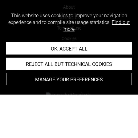
About
This website uses cookies to improve your navigation
Contact Us
experience and to compile site usage statistics.
Find out
Terms of use
more
Cookies
OK, ACCEPT ALL
Credits
Accessibility : non compliant
REJECT ALL BUT TECHNICAL COOKIES
MANAGE YOUR PREFERENCES