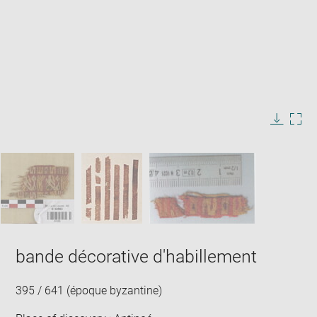
Enlarge
image
in
Image
Downlo
Enla
new
caption:
image
ima
window
SKIP IMAGE CAROUSEL
in
new
win
bande décorative d'habillement
395 / 641 (époque byzantine)