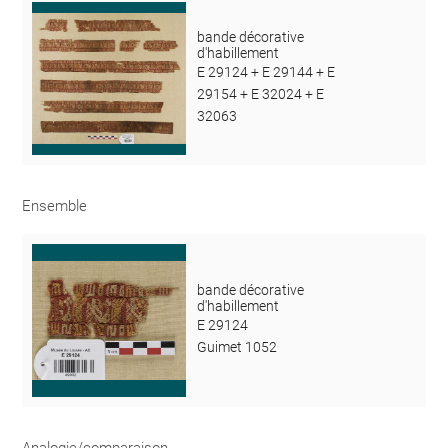
bande décorative
d'habillement
E 29124 + E 29144 + E
29154 + E 32024 + E
32063
Ensemble
bande décorative
d'habillement
E 29124
Guimet 1052
Analogie/comparaison