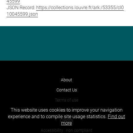
45599
JSON Record:
https://collections.louvre.fr/ark:/53355/cl0
10045599.json
About
Contact Us
Terms of use
This website uses cookies to improve your navigation
Cookies
experience and to compile site usage statistics.
Find out
Credits
more
Accessibility : non compliant