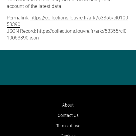
account of the latest data.
Permalink:
https://collections.louvre.fr/ark:/53355/cl0100
53390
JSON Record:
https://collections.louvre.fr/ark:/53355/cl0
10053390.json
About
Contact Us
Terms of use
Cookies