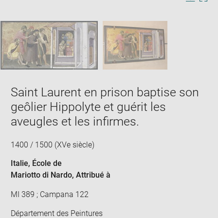
Image
Downlo
Enla
new
caption:
image
ima
window
SKIP IMAGE CAROUSEL
in
new
win
Saint Laurent en prison baptise son
geôlier Hippolyte et guérit les
aveugles et les infirmes.
1400 / 1500 (XVe siècle)
Italie
, École de
Mariotto di Nardo
, Attribué à
MI 389 ; Campana 122
Département des Peintures