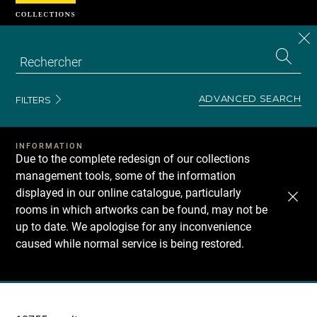
Cookies management panel
CL
Search
the
EN
S
collecti
Z
Se
ADVANCED SEARCH
FILTERS
INFORMATION
Due to the complete redesign of our collections
management tools, some of the information
displayed in our online catalogue, particularly
rooms in which artworks can be found, may not be
up to date. We apologise for any inconvenience
caused while normal service is being restored.
Recherche
dans
les