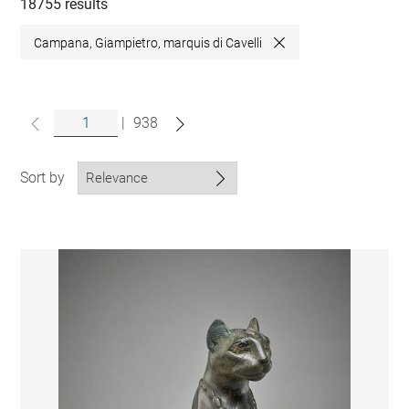
collections
18755 results
Campana, Giampietro, marquis di Cavelli
Close
|
938
Sort by