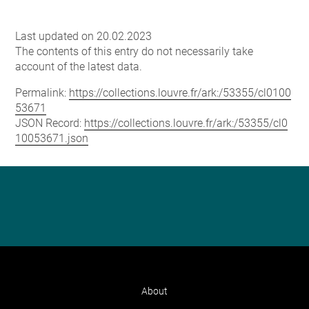
Last updated on 20.02.2023
The contents of this entry do not necessarily take
account of the latest data.
Permalink:
https://collections.louvre.fr/ark:/53355/cl0100
53671
JSON Record:
https://collections.louvre.fr/ark:/53355/cl0
10053671.json
About