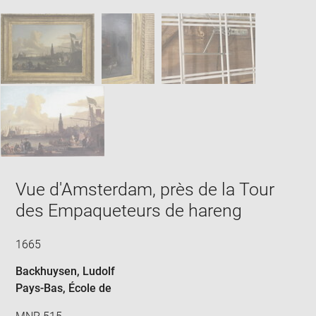
image
ima
window
SKIP IMAGE CAROUSEL
in
new
win
Vue d'Amsterdam, près de la Tour
des Empaqueteurs de hareng
1665
Backhuysen, Ludolf
Pays-Bas
, École de