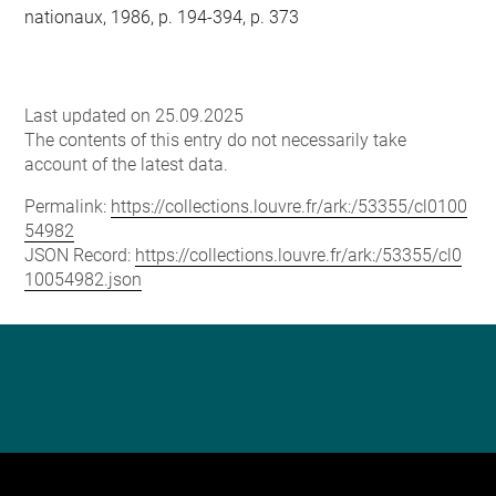
nationaux, 1986, p. 194-394, p. 373
Last updated on 25.09.2025
The contents of this entry do not necessarily take
account of the latest data.
Permalink:
https://collections.louvre.fr/ark:/53355/cl0100
54982
JSON Record:
https://collections.louvre.fr/ark:/53355/cl0
10054982.json