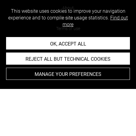
About
This website uses cookies to improve your navigation
experience and to compile site usage statistics.
Find out
Contact Us
more
Terms of use
Cookies
OK, ACCEPT ALL
Credits
REJECT ALL BUT TECHNICAL COOKIES
Accessibility : non compliant
MANAGE YOUR PREFERENCES