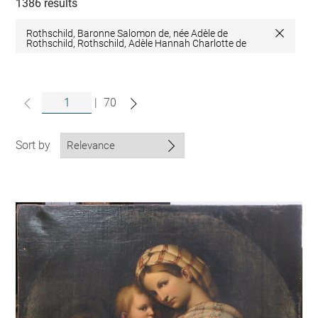
collections
1386 results
Rothschild, Baronne Salomon de, née Adèle de
Close
Rothschild, Rothschild, Adèle Hannah Charlotte de
|
70
Sort by