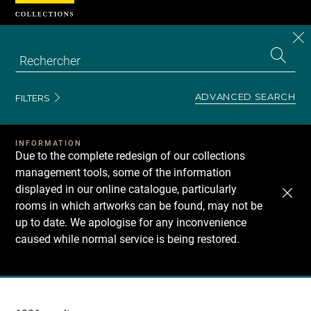
Cookies management panel
CL
Search
the
EN
S
collecti
Z
Se
ADVANCED SEARCH
FILTERS
INFORMATION
Due to the complete redesign of our collections
management tools, some of the information
displayed in our online catalogue, particularly
rooms in which artworks can be found, may not be
up to date. We apologise for any inconvenience
caused while normal service is being restored.
Recherche
dans
les