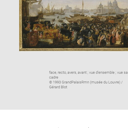
Image
face, recto, avers, avant ; vue d'ensemble ; vue s
caption:
cadre
© 1993 GrandPalaisRmn (musée du Louvre) /
Gérard Blot