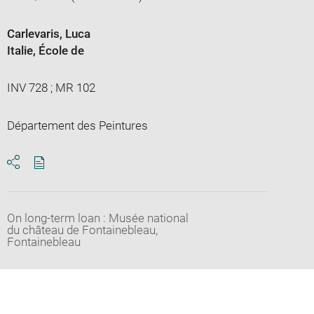
Carlevaris, Luca
Italie
, École de
INV 728 ; MR 102
Département des Peintures
Download
Share
pdf
On long-term loan : Musée national
du château de Fontainebleau,
Fontainebleau