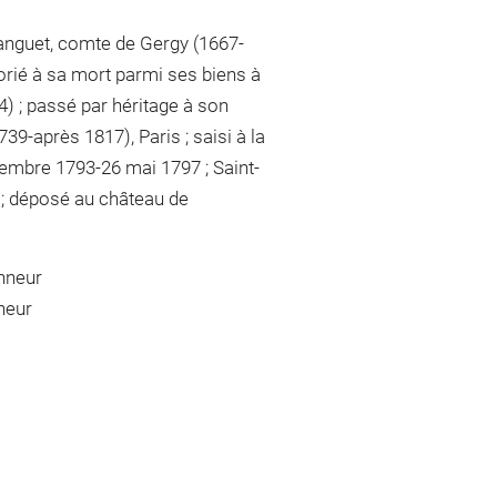
Languet, comte de Gergy (1667-
orié à sa mort parmi ses biens à
4) ; passé par héritage à son
739-après 1817), Paris ; saisi à la
vembre 1793-26 mai 1797 ; Saint-
 ; déposé au château de
onneur
neur