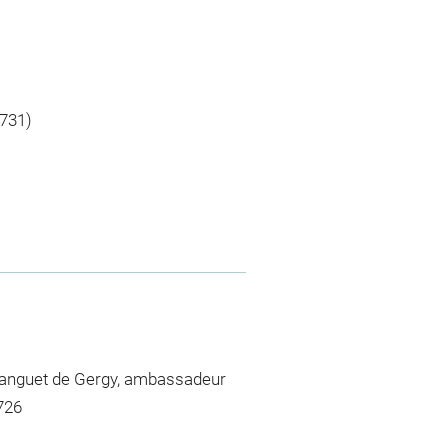
1731)
 Languet de Gergy, ambassadeur
726