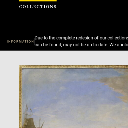
Cookies management panel
Due to the complete redesign of our collectio
INFORMATION
can be found, may not be up to date. We apolo
Download
Next
Previous