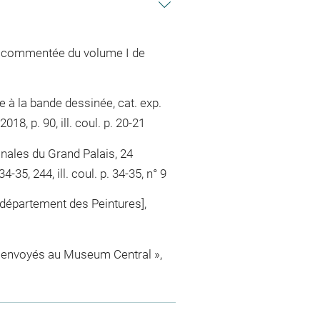
et commentée du volume I de
e à la bande dessinée, cat. exp.
8, p. 90, ill. coul. p. 20-21
ionales du Grand Palais, 24
5, 244, ill. coul. p. 34-35, n° 9
 département des Peintures],
t envoyés au Museum Central »,