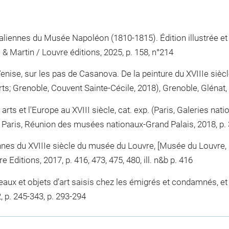
italiennes du Musée Napoléon (1810-1815). Édition illustrée 
 & Martin / Louvre éditions, 2025, p. 158, n°214
nise, sur les pas de Casanova. De la peinture du XVIIIe siècl
Grenoble, Couvent Sainte-Cécile, 2018), Grenoble, Glénat, 201
rts et l'Europe au XVIII siècle, cat. exp. (Paris, Galeries nat
aris, Réunion des musées nationaux-Grand Palais, 2018, p. 34-3
ennes du XVIIIe siècle du musée du Louvre, [Musée du Louvre,
Editions, 2017, p. 416, 473, 475, 480, ill. n&b p. 416
eaux et objets d’art saisis chez les émigrés et condamnés, e
2, p. 245-343, p. 293-294