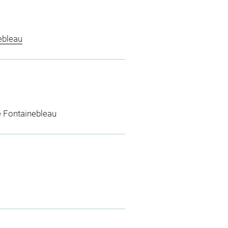
ebleau
e Fontainebleau