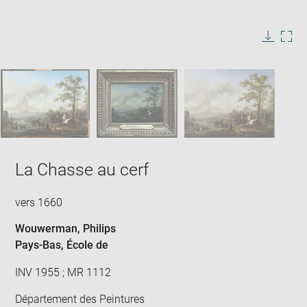
Enlarge
image
in
Image
Downlo
Enla
new
caption:
image
ima
window
SKIP IMAGE CAROUSEL
in
new
win
La Chasse au cerf
vers 1660
Wouwerman, Philips
Pays-Bas
, École de
INV 1955 ; MR 1112
Département des Peintures