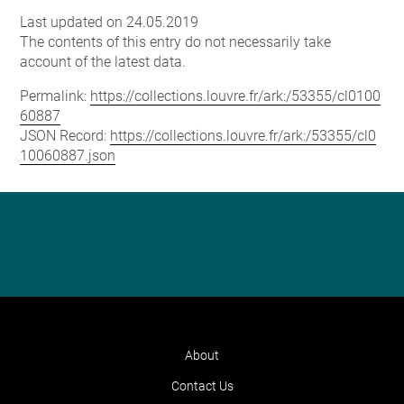
Last updated on 24.05.2019
The contents of this entry do not necessarily take
account of the latest data.
Permalink:
https://collections.louvre.fr/ark:/53355/cl0100
60887
JSON Record:
https://collections.louvre.fr/ark:/53355/cl0
10060887.json
About
Contact Us