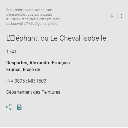
Enlarge
Image
face, recto, avers, avant ; vue
image
caption:
d'ensemble ; vue sans cadre
in
© 1963 GrandPalaisRmn (musée
Downlo
Enla
new
du Louvre) / RMN Agence photo
image
ima
window
in
L'Eléphant, ou Le Cheval isabelle.
new
win
1741
Desportes, Alexandre-François
France
, École de
INV 3895 ; MR 1503
Département des Peintures
Download
Share
pdf