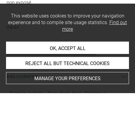
non exposé
This website uses cookies to improve your navigation
experience and to compile site usage statistics.
Find out
INDEX
more
Mode d'acquisition
OK, ACCEPT ALL
ancienne collection royale/de la Couronne
REJECT ALL BUT TECHNICAL COOKIES
BIBLIOGRAPHY
MANAGE YOUR PREFERENCES
Compin, Isabelle ; Roquebert, Anne, Catalogue
sommaire illustré des peintures du musée du Louvre et
du musée d'Orsay. III. Ecole française, A-K, Paris, R.M.N.,
1986, p. 220, ill. n&b
Compin, Isabelle ; Reynaud, Nicole ; Rosenberg, Pierre,