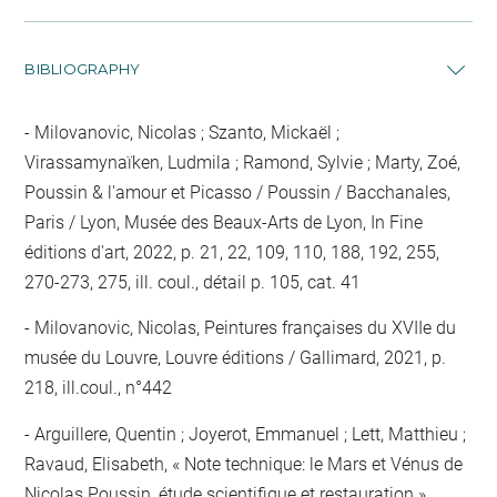
BIBLIOGRAPHY
Milovanovic, Nicolas ; Szanto, Mickaël ;
Virassamynaïken, Ludmila ; Ramond, Sylvie ; Marty, Zoé,
Poussin & l'amour et Picasso / Poussin / Bacchanales,
Paris / Lyon, Musée des Beaux-Arts de Lyon, In Fine
éditions d'art, 2022, p. 21, 22, 109, 110, 188, 192, 255,
270-273, 275, ill. coul., détail p. 105, cat. 41
Milovanovic, Nicolas, Peintures françaises du XVIIe du
musée du Louvre, Louvre éditions / Gallimard, 2021, p.
218, ill.coul., n°442
Arguillere, Quentin ; Joyerot, Emmanuel ; Lett, Matthieu ;
Ravaud, Elisabeth, « Note technique: le Mars et Vénus de
Nicolas Poussin, étude scientifique et restauration »,