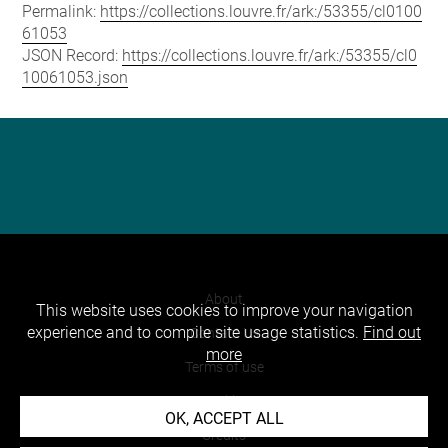
Permalink:
https://collections.louvre.fr/ark:/53355/cl0100
61053
JSON Record:
https://collections.louvre.fr/ark:/53355/cl0
10061053.json
About
This website uses cookies to improve your navigation
experience and to compile site usage statistics.
Find out
Contact Us
more
Terms of use
Cookies
OK, ACCEPT ALL
Credits