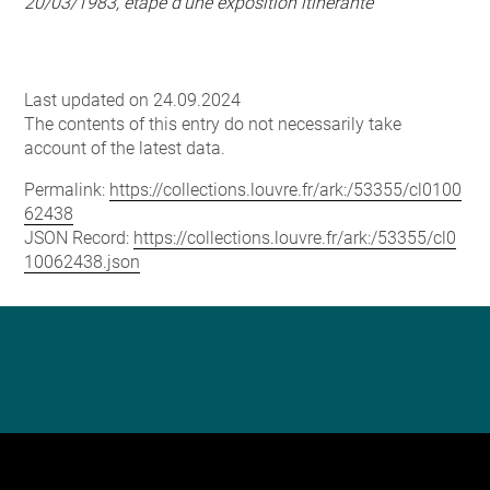
20/03/1983, étape d'une exposition itinérante
Last updated on 24.09.2024
The contents of this entry do not necessarily take
account of the latest data.
Permalink:
https://collections.louvre.fr/ark:/53355/cl0100
62438
JSON Record:
https://collections.louvre.fr/ark:/53355/cl0
10062438.json