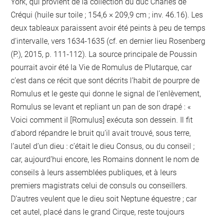
York, qui provient de la collection du duc Charles de
Créqui (huile sur toile ; 154,6 × 209,9 cm ; inv. 46.16). Les
deux tableaux paraissent avoir été peints à peu de temps
d’intervalle, vers 1634-1635 (cf. en dernier lieu Rosenberg
(P.), 2015, p. 111-112). La source principale de Poussin
pourrait avoir été la Vie de Romulus de Plutarque, car
c’est dans ce récit que sont décrits l’habit de pourpre de
Romulus et le geste qui donne le signal de l’enlèvement,
Romulus se levant et repliant un pan de son drapé : «
Voici comment il [Romulus] exécuta son dessein. Il fit
d’abord répandre le bruit qu’il avait trouvé, sous terre,
l’autel d’un dieu : c’était le dieu Consus, ou du conseil ;
car, aujourd’hui encore, les Romains donnent le nom de
conseils à leurs assemblées publiques, et à leurs
premiers magistrats celui de consuls ou conseillers.
D’autres veulent que le dieu soit Neptune équestre ; car
cet autel, placé dans le grand Cirque, reste toujours