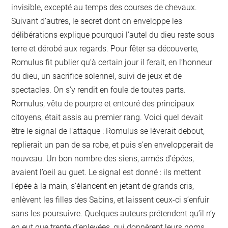
invisible, excepté au temps des courses de chevaux.
Suivant d’autres, le secret dont on enveloppe les
délibérations explique pourquoi l’autel du dieu reste sous
terre et dérobé aux regards. Pour fêter sa découverte,
Romulus fit publier qu’à certain jour il ferait, en l’honneur
du dieu, un sacrifice solennel, suivi de jeux et de
spectacles. On s’y rendit en foule de toutes parts.
Romulus, vêtu de pourpre et entouré des principaux
citoyens, était assis au premier rang. Voici quel devait
être le signal de l’attaque : Romulus se lèverait debout,
replierait un pan de sa robe, et puis s’en envelopperait de
nouveau. Un bon nombre des siens, armés d’épées,
avaient l’oeil au guet. Le signal est donné : ils mettent
l’épée à la main, s’élancent en jetant de grands cris,
enlèvent les filles des Sabins, et laissent ceux-ci s’enfuir
sans les poursuivre. Quelques auteurs prétendent qu’il n’y
en eut que trente d’enlevées, qui donnèrent leurs noms