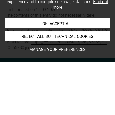
experience and to compile site usage statistics.
Find out
more
Last updated on 18.03.2026
The contents of this entry do not necessarily take
account of the latest data.
OK, ACCEPT ALL
Permalink:
https://collections.louvre.fr/ark:/53355/cl0100
66780
REJECT ALL BUT TECHNICAL COOKIES
JSON Record:
https://collections.louvre.fr/ark:/53355/cl0
10066780.json
MANAGE YOUR PREFERENCES
About
Contact Us