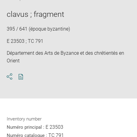
image
ima
in
new
clavus ; fragment
win
395 / 641 (époque byzantine)
E 23503 ; TC 791
Département des Arts de Byzance et des chrétientés en
Orient
Download
Share
pdf
Inventory number
E 23503
Numéro principal :
TC 791
Numéro catalogue :