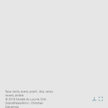
Enlarge
Image
face, recto, avers, avant ; dos, verso,
image
caption:
revers, arrière
in
© 2018 Musée du Louvre, Dist.
new
Downlo
Enla
GrandPalaisRmn / Christian
window
Décamps