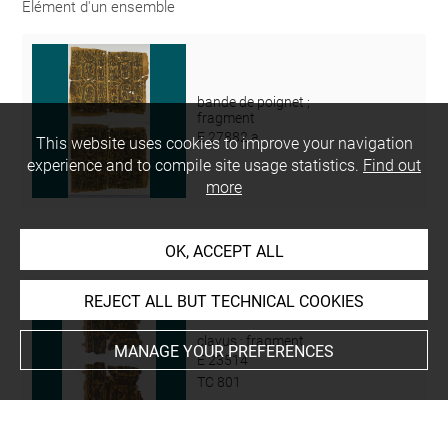
Elément d'un ensemble
bande de poignet ;
fragment
E 27882 a
This website uses cookies to improve your navigation
experience and to compile site usage statistics.
Find out
more
Analogie/comparaison
OK, ACCEPT ALL
REJECT ALL BUT TECHNICAL COOKIES
clavus ; fragment
MANAGE YOUR PREFERENCES
E 23514
TC 801