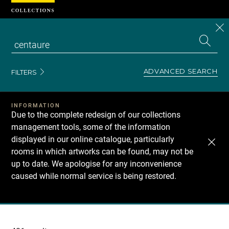
Cookies management panel
CL
Search
the
EN
S
collecti
Z
Se
ADVANCED SEARCH
FILTERS
INFORMATION
Due to the complete redesign of our collections
management tools, some of the information
displayed in our online catalogue, particularly
rooms in which artworks can be found, may not be
up to date. We apologise for any inconvenience
caused while normal service is being restored.
Recherche
dans
les