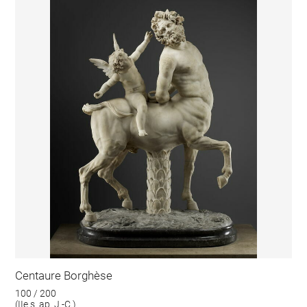
Centaure Borghèse
100 / 200
(IIe s. ap. J.-C.)