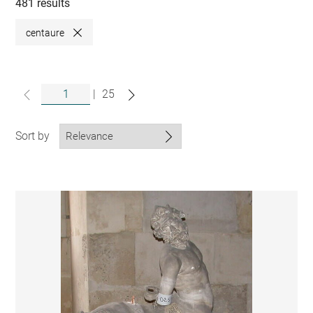
collections
481 results
centaure
Close
|
25
Sort by