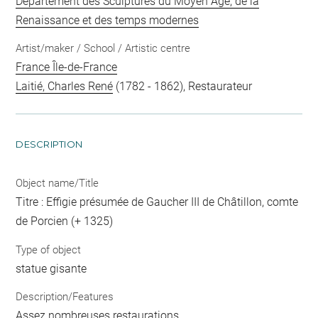
Département des Sculptures du Moyen Age, de la
Renaissance et des temps modernes
Artist/maker / School / Artistic centre
France Île-de-France
Laitié, Charles René
(1782 - 1862), Restaurateur
DESCRIPTION
Object name/Title
Titre : Effigie présumée de Gaucher III de Châtillon, comte
de Porcien (+ 1325)
Type of object
statue gisante
Description/Features
Assez nombreuses restaurations.