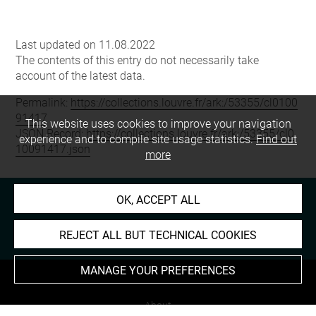
Last updated on 11.08.2022
The contents of this entry do not necessarily take
account of the latest data.
Permalink:
https://collections.louvre.fr/ark:/53355/cl0100
91417
This website uses cookies to improve your navigation
JSON Record:
https://collections.louvre.fr/ark:/53355/cl0
experience and to compile site usage statistics.
Find out
10091417.json
more
OK, ACCEPT ALL
REJECT ALL BUT TECHNICAL COOKIES
MANAGE YOUR PREFERENCES
About