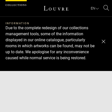
Cookies management panel
EN
Se
INFORMATION
Due to the complete redesign of our collections
management tools, some of the information
displayed in our online catalogue, particularly
rooms in which artworks can be found, may not be
up to date. We apologise for any inconvenience
caused while normal service is being restored.
Download
Next
Previous
Enlarge