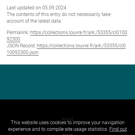
Last updated on 05.09.2024
The contents of this entry do not necessarily take
account of the latest data.
Permalink:
https://collections.louvre.fr/ark:/53355/cl0100
92300
JSON Record:
https://collections.louvre.fr/ark:/53355/cl0
10092300.json
About
This website uses cookies to improve your navigation
experience and to compile site usage statistics.
Find out
Contact Us