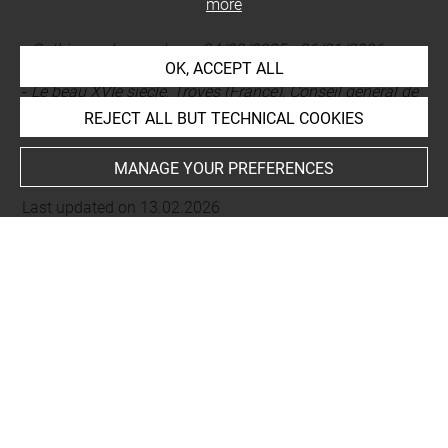
more
-
Gothiques, Louvre-Lens, 24/09/2025 - 26/01/2026
OK, ACCEPT ALL
-
Le beau XVIe siècle, Troyes (France), Conseil général de
l'Aube, 06/04/2009
REJECT ALL BUT TECHNICAL COOKIES
MANAGE YOUR PREFERENCES
Last updated on 13.02.2026
The contents of this entry do not necessarily take
account of the latest data.
Permalink:
https://collections.louvre.fr/ark:/53355/cl0100
93754
JSON Record:
https://collections.louvre.fr/ark:/53355/cl0
10093754.json