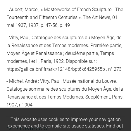
Aubert, Marcel, « Masterworks of French Sculpture - The
Fourteenth and Fifteenth Centuries », The Art News, 01
mai 1937, 1937, p. 47-56, p. 49
Vitry, Paul, Catalogue des sculptures du Moyen Âge, de
la Renaissance et des Temps modernes. Première partie,
Moyen Âge et Renaissance ; deuxième partie, Temps
modernes, I et II, Paris, 1922, Disponible sur :
https://gallica.bnf.fr/ark:/12148/bpt6k6425955b
, n° 273
Michel, André ; Vitry, Paul, Musée national du Louvre.
Catalogue sommaire des sculptures du Moyen Âge, de la
Renaissance et des Temps Modernes. Supplément, Paris,
1907, n° 904
This website uses cookies to improve your navigation
experience and to compile site usage statistics.
Find out
EXHIBITION HISTORY