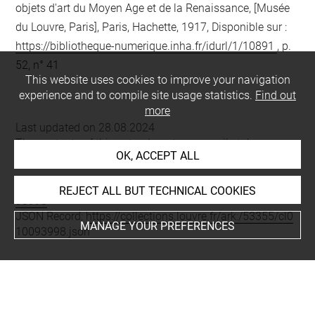
objets d'art du Moyen Age et de la Renaissance, [Musée
du Louvre, Paris], Paris, Hachette, 1917, Disponible sur :
https://bibliotheque-numerique.inha.fr/idurl/1/10891
, p.
52, n° 41
This website uses cookies to improve your navigation
experience and to compile site usage statistics.
Find out
more
Last updated on 28.08.2024
The contents of this entry do not necessarily take
OK, ACCEPT ALL
account of the latest data.
Permalink:
https://collections.louvre.fr/ark:/53355/cl0100
REJECT ALL BUT TECHNICAL COOKIES
93998
JSON Record:
https://collections.louvre.fr/ark:/53355/cl0
MANAGE YOUR PREFERENCES
10093998.json