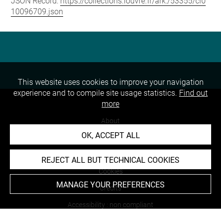
JSON Record:
https://collections.louvre.fr/ark:/53355/cl0
10096709.json
This website uses cookies to improve your navigation
experience and to compile site usage statistics.
Find out
more
About
OK, ACCEPT ALL
Contact Us
Terms of use
REJECT ALL BUT TECHNICAL COOKIES
Cookies
MANAGE YOUR PREFERENCES
Credits
Accessibility : non compliant